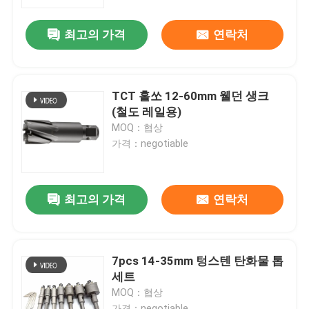
최고의 가격
연락처
공장 여행
품질 관리
TCT 홀쏘 12-60mm 웰던 생크
(철도 레일용)
연락주세요
MOQ：협상
가격：negotiable
뉴스
최고의 가격
연락처
인용문을 요구하세요
hss 드릴용 날
7pcs 14-35mm 텅스텐 탄화물 톱
세트
MOQ：협상
벽돌 드릴 비트
가격：negotiable