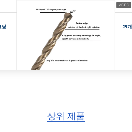
코팅
29개
상위 제품