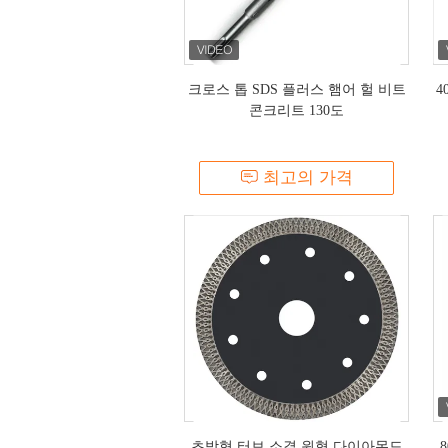
크로스 톱 SDS 플러스 햄어 헐 비트
4
콘크리트 130도
최고의 가격
초박형 터보 소결 원형 다이아몬드