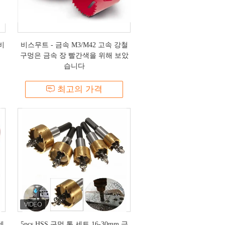
비
비스무트 - 금속 M3/M42 고속 강철
구멍은 금속 장 빨간색을 위해 보았
습니다
최고의 가격
세
5pcs HSS 구멍 톱 세트 16-30mm 금