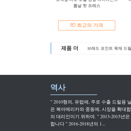
톱날 핫 프레스
최고의 가격
제품 더
브래드 포인트 목재 드릴 
고 탄소 강철 헥스 칸크
역사
” 2010형의, 유럽에, 주로 수출 드릴용 날 설치
은 북아메리카와 중동에, 시장을 확대합니다
의 대리인이기 위하여. ” 2013-2015
합니다 ” 2016-2018년의 1...