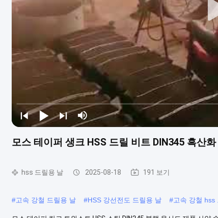
모스 테이퍼 생크 HSS 드릴 비트 DIN345 흑산화
hss 드릴용 날
2025-08-18
191 보기
#
고속 강철 드릴용 날
#
HSS 강선전도 드릴용 날
#
고속 강철 hss