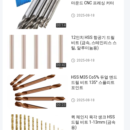
마운드 CNC 프레싱 커터
hss 드릴용 날
2025-08-18
00:14
12인치 HSS 항공기 드릴
비트 (금속, 스테인리스 스
틸, 알루미늄용)
hss 드릴용 날
2025-08-18
00:42
HSS M35 Co5% 듀얼 엔드
드릴 비트 135° 스플리트
포인트
hss 드릴용 날
2025-08-18
00:23
퀵 체인지 육각 생크 HSS
드릴 비트 1-13mm (금속
용)