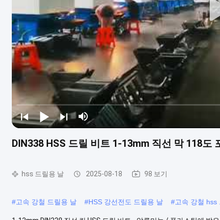
DIN338 HSS 드릴 비트 1-13mm 직선 막 118도
hss 드릴용 날
2025-08-18
98 보기
#
고속 강철 드릴용 날
#
HSS 강선전도 드릴용 날
#
고속 강철 hss