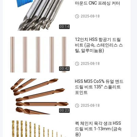
마운드 CNC 프레싱 커터
hss 드릴용 날
2025-08-18
00:14
12인치 HSS 항공기 드릴
비트 (금속, 스테인리스 스
틸, 알루미늄용)
hss 드릴용 날
2025-08-18
00:42
HSS M35 Co5% 듀얼 엔드
드릴 비트 135° 스플리트
포인트
hss 드릴용 날
2025-08-18
00:23
퀵 체인지 육각 생크 HSS
드릴 비트 1-13mm (금속
용)