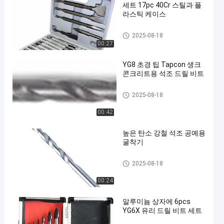
세트 17pc 40Cr 스틸과 플
라스틱 케이스
벽돌 드릴 비트
2025-08-18
00:27
YG8 초경 팁 Tapcon 생크
콘크리트용 석조 드릴 비트
벽돌 드릴 비트
2025-08-18
00:42
높은 탄소 강철 석조 공예용
굴착기
벽돌 드릴 비트
2025-08-18
00:24
알루미늄 상자에 6pcs
YG6X 유리 드릴 비트 세트