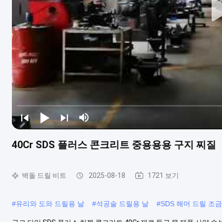
40Cr SDS 플러스 콘크리트 중용용용 구지 찌질
벽돌 드릴 비트
2025-08-18
1721 보기
#
유리와 도와 드릴용 날
#
석공술 드릴용 날
#
SDS 해머 드릴 조금